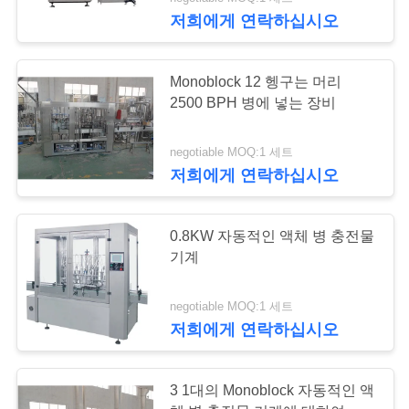
관
저희에게 연락하십시오
하
여
7
Monoblock 12 헹구는 머리
2500 BPH 병에 넣는 장비
무균 우유 채우는 선
공
negotiable MOQ:1 세트
장
저희에게 연락하십시오
투
0.8KW 자동적인 액체 병 충전물
어
기계
7
회전하는 우우병 채
품
negotiable MOQ:1 세트
저희에게 연락하십시오
질
우는 선
관
3 1대의 Monoblock 자동적인 액