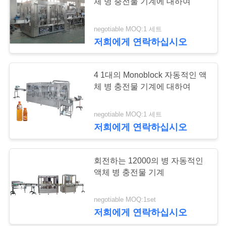
체 병 충전물 기계에 대하여
리
negotiable MOQ:1 세트
7
저
저희에게 연락하십시오
희
UHT 우유 생산 선
4 1대의 Monoblock 자동적인 액
에
체 병 충전물 기계에 대하여
게
negotiable MOQ:1 세트
연
저희에게 연락하십시오
락
7
하
회전하는 12000의 병 자동적인
우유 병에 넣는 장비
액체 병 충전물 기계
십
시
negotiable MOQ:1set
저희에게 연락하십시오
오