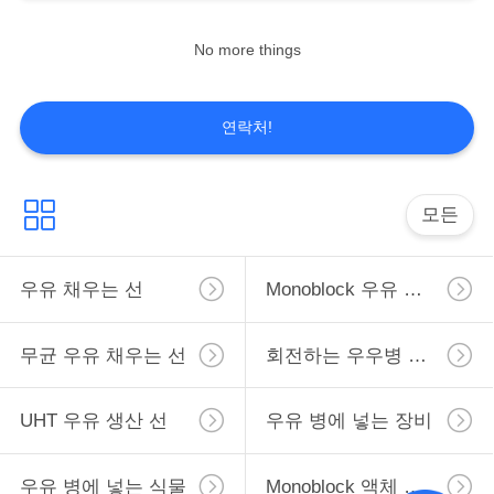
No more things
7
따
옴
우유 병에 넣는 식물
연락처!
표
를
모든
요
구
우유 채우는 선
Monoblock 우유 채우는 선
8
monoblock 액체 충
하
무균 우유 채우는 선
회전하는 우우병 채우는 선
십
전물 기계
시
UHT 우유 생산 선
우유 병에 넣는 장비
오
우유 병에 넣는 식물
Monoblock 액체 충전물 기계