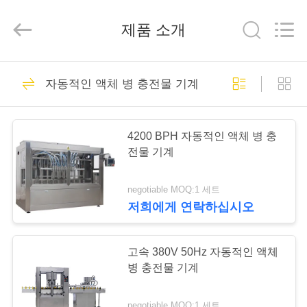
2025
Beijing
Silk
제품 소개
Road
Enterprise
Management
Services
Co.,LTD.
가
7
All
Rights
자동적인 액체 병 충전물 기계
Reserved.
정
우유 채우는 선
4200 BPH 자동적인 액체 병 충
제
전물 기계
품
negotiable MOQ:1 세트
저희에게 연락하십시오
7
저
Monoblock 우유 채
희
고속 380V 50Hz 자동적인 액체
병 충전물 기계
우는 선
에
negotiable MOQ:1 세트