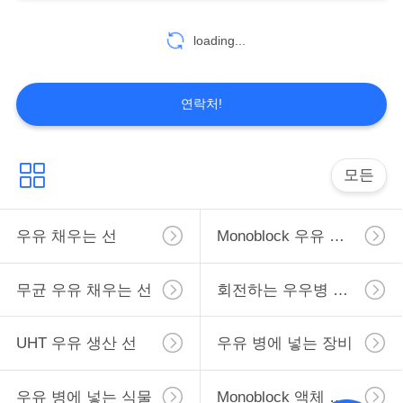
loading...
7
따
옴
우유 병에 넣는 식물
연락처!
표
를
모든
요
구
우유 채우는 선
Monoblock 우유 채우는 선
8
monoblock 액체 충
하
무균 우유 채우는 선
회전하는 우우병 채우는 선
십
전물 기계
시
UHT 우유 생산 선
우유 병에 넣는 장비
오
우유 병에 넣는 식물
Monoblock 액체 충전물 기계