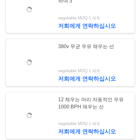
하여 3
리
negotiable MOQ:1 세트
7
저
저희에게 연락하십시오
희
UHT 우유 생산 선
380v 무균 우유 채우는 선
에
게
negotiable MOQ:1 세트
연
저희에게 연락하십시오
락
7
하
12 채우는 머리 자동적인 우유
우유 병에 넣는 장비
1000 BPH 채우는 선
십
시
negotiable MOQ:1 세트
저희에게 연락하십시오
오