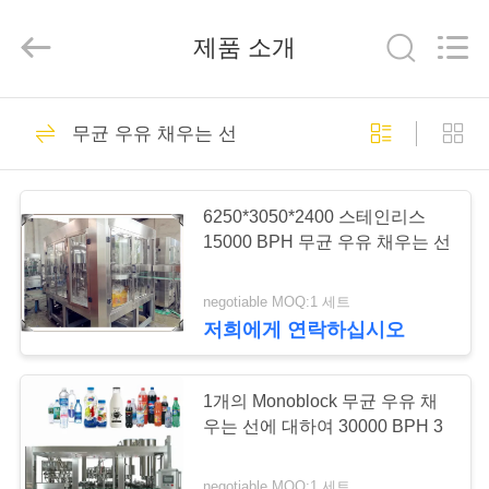
2025
Beijing
Silk
제품 소개
Road
Enterprise
Management
Services
Co.,LTD.
가
7
All
Rights
무균 우유 채우는 선
Reserved.
정
우유 채우는 선
6250*3050*2400 스테인리스
제
15000 BPH 무균 우유 채우는 선
품
negotiable MOQ:1 세트
저희에게 연락하십시오
7
저
Monoblock 우유 채
희
1개의 Monoblock 무균 우유 채
우는 선에 대하여 30000 BPH 3
우는 선
에
negotiable MOQ:1 세트