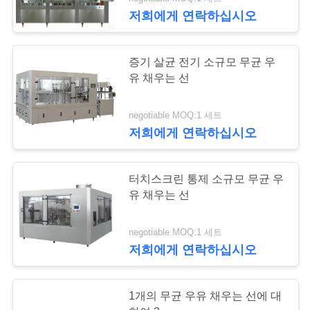
관
저희에게 연락하십시오
하
여
7
증기 살균 전기 소규모 무균 우
유 채우는 선
무균 우유 채우는 선
공
negotiable MOQ:1 세트
장
저희에게 연락하십시오
투
터치스크린 통제 소규모 무균 우
어
유 채우는 선
7
회전하는 우우병 채
품
negotiable MOQ:1 세트
저희에게 연락하십시오
질
우는 선
관
1개의 무균 우유 채우는 선에 대