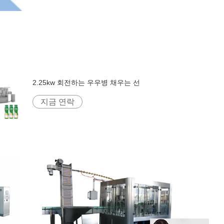
2.25kw 회전하는 우우병 채우는 선
지금 연락