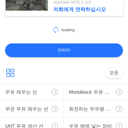
negotiable MOQ:1 세트
7
저희에게 연락하십시오
사
자동적인 액체 병 충
이
loading...
전물 기계
트
맵
연락처!
PRIVACY
8
모든
POLICY
UHT 우유 공정 장치
우유 채우는 선
Monoblock 우유 채우는 선
무균 우유 채우는 선
회전하는 우우병 채우는 선
UHT 우유 생산 선
우유 병에 넣는 장비