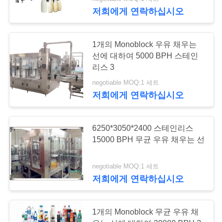
관
저희에게 연락하십시오
하
여
7
1개의 Monoblock 우유 채우는
선에 대하여 5000 BPH 스테인
리스 3
무균 우유 채우는 선
공
negotiable MOQ:1 세트
장
저희에게 연락하십시오
투
6250*3050*2400 스테인리스
어
15000 BPH 무균 우유 채우는 선
7
회전하는 우우병 채
품
negotiable MOQ:1 세트
저희에게 연락하십시오
질
우는 선
관
1개의 Monoblock 무균 우유 채