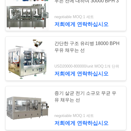
우는 선에 대하여 30000 BPH 3
리
negotiable MOQ:1 세트
7
저
저희에게 연락하십시오
희
UHT 우유 생산 선
간단한 구조 유리병 18000 BPH
에
우유 채우는 선
게
USD20000-800000/unit MOQ:1개 단위
연
저희에게 연락하십시오
락
7
하
증기 살균 전기 소규모 무균 우
우유 병에 넣는 장비
유 채우는 선
십
시
negotiable MOQ:1 세트
저희에게 연락하십시오
오