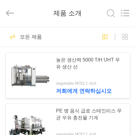
2025
Beijing
Silk
제품 소개
Road
Enterprise
Management
Services
Co.,LTD.
가
7
All
Rights
모든 제품
Reserved.
정
우유 채우는 선
높은 생산력 5000 T/H UHT 우
제
유 생산 선
품
negotiable MOQ:1 세트
저희에게 연락하십시오
7
저
Monoblock 우유 채
희
PE 병 음식 급료 스테인리스 무
균 우유 충전물 기계
우는 선
에
negotiable MOQ:1 세트