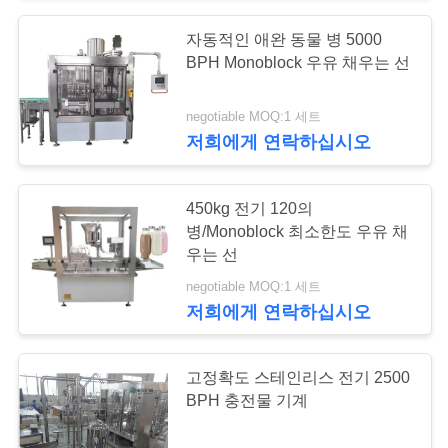
자동적인 애완 동물 병 5000
7
따
BPH Monoblock 우유 채우는 선
옴
우유 병에 넣는 식물
negotiable MOQ:1 세트
표
저희에게 연락하십시오
를
450kg 전기 120의
요
병/Monoblock 최소한도 우유 채
우는 선
구
8
negotiable MOQ:1 세트
monoblock 액체 충
하
저희에게 연락하십시오
십
전물 기계
시
고정확도 스테인리스 전기 2500
BPH 충전물 기계
오