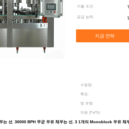
지불 조건:
T
공급 능력:
지금 연락
수용량:
특징:
병 유형:
차원 (l*w*h):
채우는 선
30000 BPH 무균 우유 채우는 선
3 1개의 Monoblock 우유 
,
,