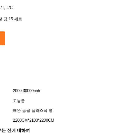
/T, L/C
달 당 15 세트
2000-30000bph
고능률
애완 동물 플라스틱 병
2200CM*2100*2200CM
채우는 선에 대하여