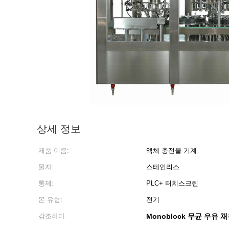
상세 정보
제품 이름:
액체 충전물 기계
물자:
스테인리스
통제:
PLC+ 터치스크린
몬 유형:
전기
강조하다:
Monoblock 무균 우유 