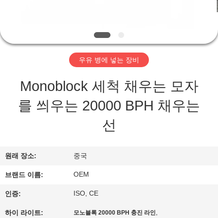
관
하
여
우유 병에 넣는 장비
공
Monoblock 세척 채우는 모자
장
를 씌우는 20000 BPH 채우는
투
선
어
원래 장소:
중국
품
OEM
브랜드 이름:
질
ISO, CE
인증:
관
,
하이 라이트:
모노블록 20000 BPH 충진 라인