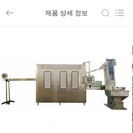
2025
Beijing
Silk
제품 상세 정보
Road
Enterprise
Management
Services
Co.,LTD.
가
All
Rights
Reserved.
정
제
품
저
희
에