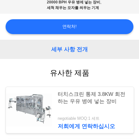
리
,
20000 BPH 우유 병에 넣는 장비
세척 채우는 모자를 씌우는 기계
저
연락처!
희
에
세부 사항 전개
게
유사한 제품
연
락
터치스크린 통제 3.8KW 회전
하
하는 우유 병에 넣는 장비
십
negotiable MOQ:1 세트
시
저희에게 연락하십시오
오