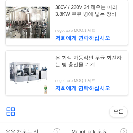
380V / 220V 24 채우는 머리
3.8KW 우유 병에 넣는 장비
따
옴
negotiable MOQ:1 세트
저희에게 연락하십시오
표
를
은 회색 자동적인 무균 회전하
는 병 충전물 기계
요
구
negotiable MOQ:1 세트
저희에게 연락하십시오
하
십
모든
시
오
우유 채우는 선
Monoblock 우유 채우는 선