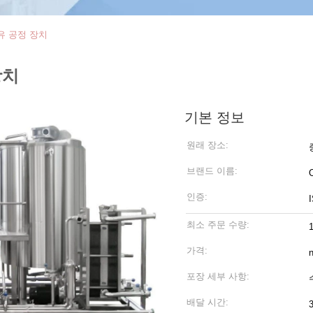
유 공정 장치
장치
기본 정보
원래 장소:
브랜드 이름:
인증:
최소 주문 수량:
가격:
n
포장 세부 사항:
배달 시간: