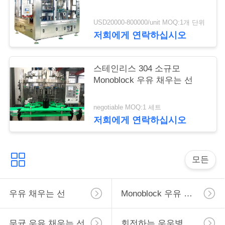
USD20000-800000/unit MOQ:1개 단위
따
저희에게 연락하십시오
옴
스테인리스 304 소규모
표
Monoblock 우유 채우는 선
를
negotiable MOQ:1 세트
요
저희에게 연락하십시오
구
하
모든
십
시
우유 채우는 선
Monoblock 우유 채우는 선
오
무균 우유 채우는 선
회전하는 우우병 채우는 선