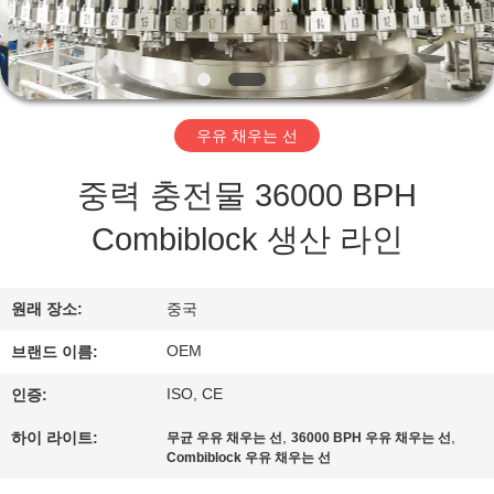
관
하
여
우유 채우는 선
공
중력 충전물 36000 BPH
장
Combiblock 생산 라인
투
어
원래 장소:
중국
OEM
브랜드 이름:
품
ISO, CE
인증:
질
,
,
하이 라이트:
무균 우유 채우는 선
36000 BPH 우유 채우는 선
관
Combiblock 우유 채우는 선