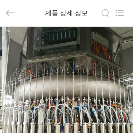
2025
Beijing
Silk
제품 상세 정보
Road
Enterprise
Management
Services
Co.,LTD.
가
All
Rights
Reserved.
정
제
품
저
희
에