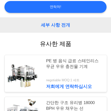
리
연락처!
저
세부 사항 전개
희
에
유사한 제품
게
연
PE 병 음식 급료 스테인리스
무균 우유 충전물 기계
락
하
negotiable MOQ:1 세트
저희에게 연락하십시오
십
시
간단한 구조 유리병 18000
오
BPH 우유 채우는 선