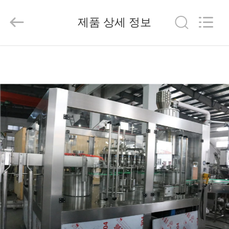
2025
Beijing
Silk
제품 상세 정보
Road
Enterprise
Management
Services
Co.,LTD.
가
All
Rights
Reserved.
정
제
품
저
희
에