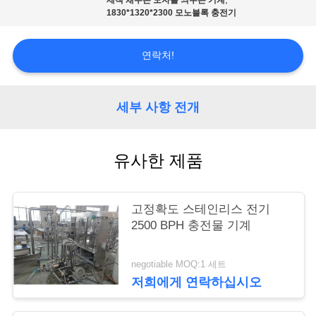
세척 채우는 모자를 씌우는 기계
리
1830*1320*2300 모노블록 충전기
저
연락처!
희
세부 사항 전개
에
게
유사한 제품
연
락
고정확도 스테인리스 전기
하
2500 BPH 충전물 기계
십
negotiable MOQ:1 세트
시
저희에게 연락하십시오
오