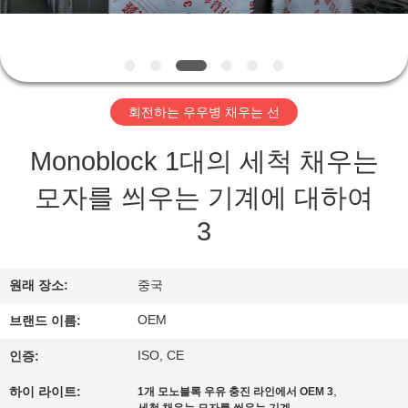
관
하
여
회전하는 우우병 채우는 선
공
Monoblock 1대의 세척 채우는
장
모자를 씌우는 기계에 대하여
투
3
어
원래 장소:
중국
품
OEM
브랜드 이름:
질
ISO, CE
인증:
관
,
하이 라이트:
1개 모노블록 우유 충진 라인에서 OEM 3
,