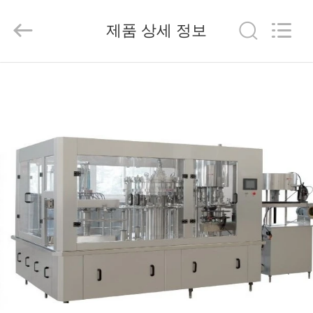
2025
Beijing
Silk
제품 상세 정보
Road
Enterprise
Management
Services
Co.,LTD.
가
All
Rights
Reserved.
정
제
품
저
희
에