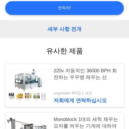
리
연락처!
저
세부 사항 전개
희
에
유사한 제품
게
연
220v 자동적인 36000 BPH 회
전하는 우우병 채우는 선
락
하
negotiable MOQ:1 세트
저희에게 연락하십시오
십
시
Monoblock 1대의 세척 채우는
오
모자를 씌우는 기계에 대하여