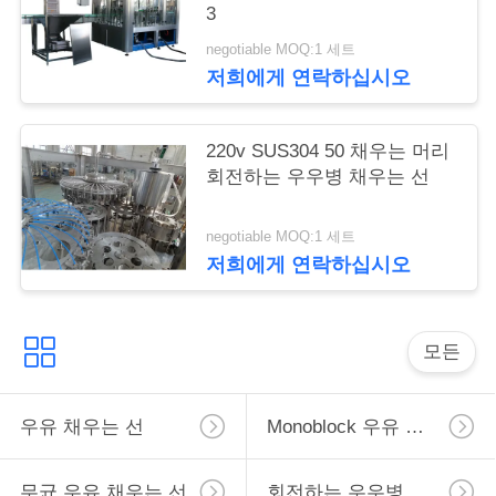
3
negotiable MOQ:1 세트
따
저희에게 연락하십시오
옴
220v SUS304 50 채우는 머리
표
회전하는 우우병 채우는 선
를
negotiable MOQ:1 세트
요
저희에게 연락하십시오
구
하
모든
십
시
우유 채우는 선
Monoblock 우유 채우는 선
오
무균 우유 채우는 선
회전하는 우우병 채우는 선