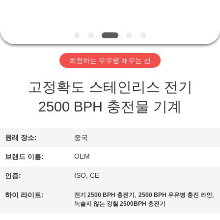
관
하
여
회전하는 우우병 채우는 선
공
고정확도 스테인리스 전기
장
2500 BPH 충전물 기계
투
어
원래 장소:
중국
OEM
브랜드 이름:
품
ISO, CE
인증:
질
,
,
하이 라이트:
전기 2500 BPH 충전기
2500 BPH 우유병 충진 라인
관
녹슬지 않는 강철 2500BPH 충전기