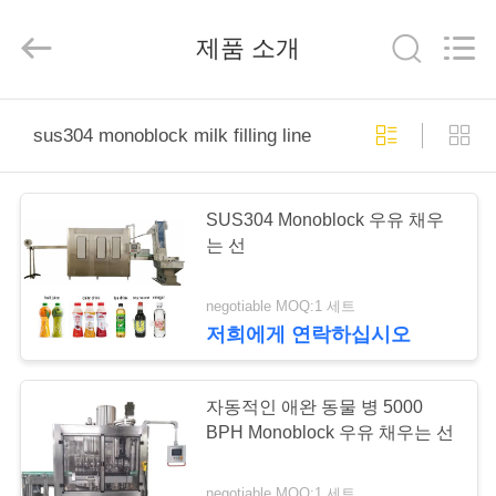
2025
Beijing
Silk
제품 소개
Road
Enterprise
Management
Services
Co.,LTD.
가
All
Rights
sus304 monoblock milk filling line
Reserved.
정
SUS304 Monoblock 우유 채우
제
는 선
품
negotiable MOQ:1 세트
저희에게 연락하십시오
저
희
자동적인 애완 동물 병 5000
BPH Monoblock 우유 채우는 선
에
negotiable MOQ:1 세트