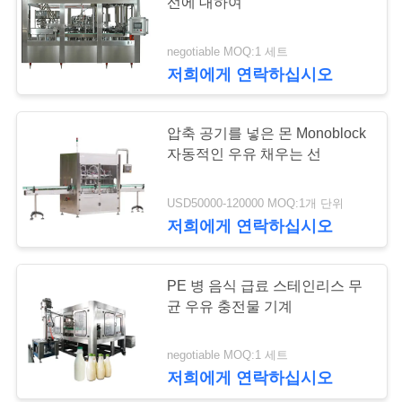
선에 대하여
리
negotiable MOQ:1 세트
저
저희에게 연락하십시오
희
압축 공기를 넣은 몬 Monoblock
에
자동적인 우유 채우는 선
게
USD50000-120000 MOQ:1개 단위
연
저희에게 연락하십시오
락
하
PE 병 음식 급료 스테인리스 무
균 우유 충전물 기계
십
시
negotiable MOQ:1 세트
저희에게 연락하십시오
오