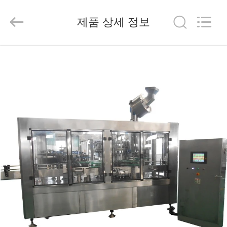
2025
Beijing
Silk
제품 상세 정보
Road
Enterprise
Management
Services
Co.,LTD.
가
All
Rights
Reserved.
정
제
품
저
희
에