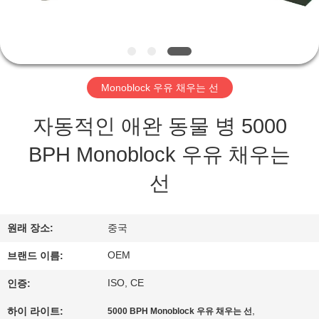
관
하
여
Monoblock 우유 채우는 선
공
자동적인 애완 동물 병 5000
장
BPH Monoblock 우유 채우는
투
선
어
원래 장소:
중국
품
OEM
브랜드 이름:
질
ISO, CE
인증:
관
,
하이 라이트:
5000 BPH Monoblock 우유 채우는 선