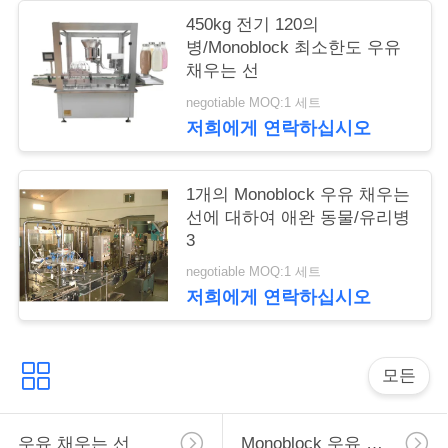
450kg 전기 120의
병/Monoblock 최소한도 우유
따
채우는 선
옴
negotiable MOQ:1 세트
저희에게 연락하십시오
표
를
1개의 Monoblock 우유 채우는
선에 대하여 애완 동물/유리병
요
3
구
negotiable MOQ:1 세트
저희에게 연락하십시오
하
십
모든
시
오
우유 채우는 선
Monoblock 우유 채우는 선