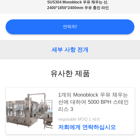
리
,
SUS304 Monoblock 우유 채우는 선
2400*1850*2400mm 우유 충진 라인
저
연락처!
희
에
세부 사항 전개
게
유사한 제품
연
락
1개의 Monoblock 우유 채우는
하
선에 대하여 5000 BPH 스테인
리스 3
십
negotiable MOQ:1 세트
시
저희에게 연락하십시오
오