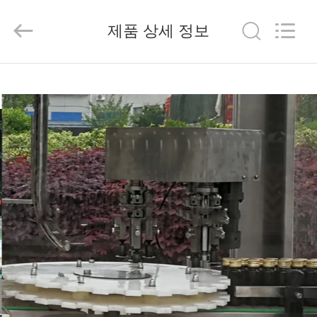
2025
Beijing
Silk
제품 상세 정보
Road
Enterprise
Management
Services
Co.,LTD.
가
All
Rights
Reserved.
정
제
품
저
희
에