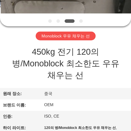
관
하
여
Monoblock 우유 채우는 선
공
450kg 전기 120의
장
병/Monoblock 최소한도 우유
투
채우는 선
어
원래 장소:
중국
품
OEM
브랜드 이름:
질
ISO, CE
인증:
관
,
하이 라이트:
120의 병/Monoblock 최소한도 우유 채우는 선