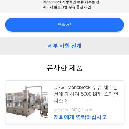
리
,
Monoblock 자동적인 우유 채우는 선
450개 킬로그램 우유 충진 라인
저
연락처!
희
에
세부 사항 전개
게
유사한 제품
연
락
1개의 Monoblock 우유 채우는
하
선에 대하여 5000 BPH 스테인
리스 3
십
negotiable MOQ:1 세트
시
저희에게 연락하십시오
오