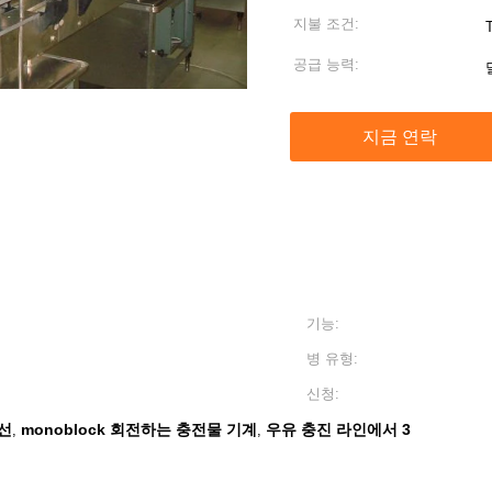
지불 조건:
T
공급 능력:
지금 연락
기능:
병 유형:
신청:
 선
monoblock 회전하는 충전물 기계
우유 충진 라인에서 3
,
,