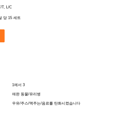
/T, L/C
달 당 15 세트
1에서 3
애완 동물/유리병
우유/주스/맥주는/음료를 탄화시켰습니다